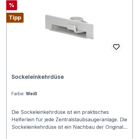
Rabatt
%
Tipp
Sockeleinkehrdüse
Farbe:
Weiß
Die Sockeleinkehrdüse ist ein praktisches
Helferlein für jede Zentralstaubsaugeranlage. Die
Sockeleinkehrdüse ist ein Nachbau der Original
Vacpan von Plastiflex. In der Form und Bauweise