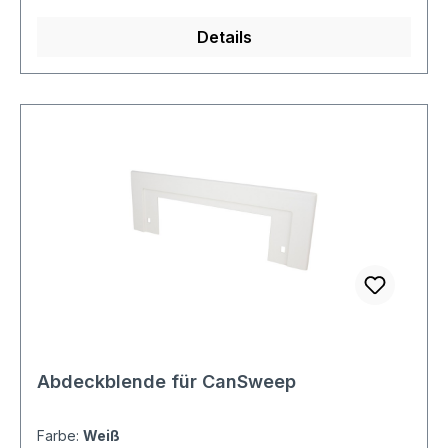
CVF055S Sockeleinkehrdüse Cansweep vom
Details
gleichen Hersteller verwendet werden.
Abdeckblende für CanSweep
Farbe:
Weiß