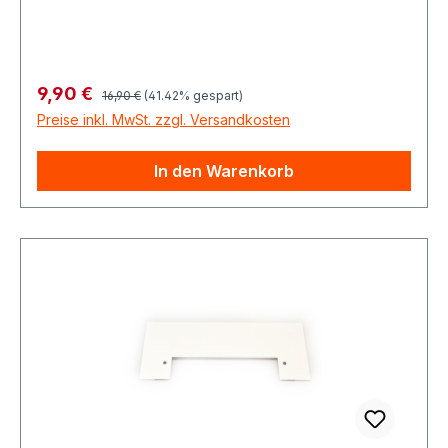
Regulärer Preis:
Verkaufspreis:
9,90 €
16,90 €
(41.42% gespart)
Preise inkl. MwSt. zzgl. Versandkosten
In den Warenkorb