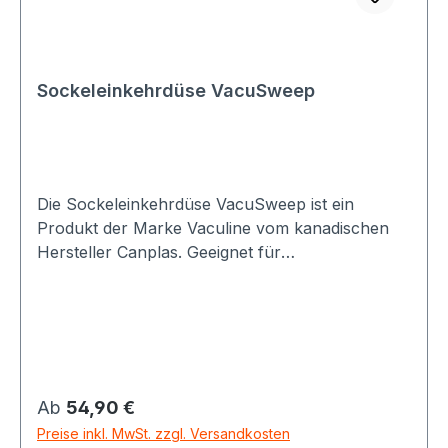
Sockeleinkehrdüse VacuSweep
Die Sockeleinkehrdüse VacuSweep ist ein
Produkt der Marke Vaculine vom kanadischen
Hersteller Canplas. Geeignet für
Küchensockelhöhen ab 7cm. Erhältlich in den
Farben Beige und Schwarz. Es sind passende
Abdeckblenden für die Sockeleinkehrdüse
VacuSweep erhältlich. Hinweis: Dieser Artikel
wird nicht mehr vom Hersteller Canplas
hergestellt und es sind nur mehr Restbestände
Regulärer Preis:
Ab
54,90 €
bei uns verfügbar. Als passender Ersatz kann
Preise inkl. MwSt. zzgl. Versandkosten
auch der Nachfolgeartikel CVF055W oder