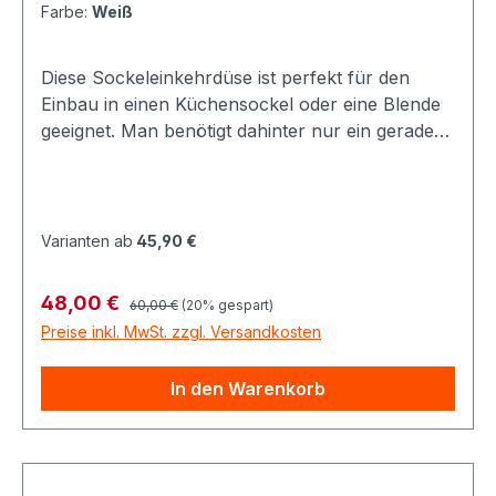
Farbe:
Weiß
Diese Sockeleinkehrdüse ist perfekt für den
Einbau in einen Küchensockel oder eine Blende
geeignet. Man benötigt dahinter nur ein gerades
Vakuumrohr um diese Kehrschaufel an das
System anzuschliessen. Brandneues Produkt
aus dem Hause Canplas. Hinter den Marken
Vaculine und Hayden steht jeweils die Firma
Varianten ab
45,90 €
Canplas. Der Name steht für "Canadian Plastic"
und seit nunmehr 40 Jahren werden
Regulärer Preis:
Verkaufspreis:
48,00 €
60,00 €
(20% gespart)
Kunststoffprodukte, eben auch für
Preise inkl. MwSt. zzgl. Versandkosten
Zentralstaubsauger gefertigt.
In den Warenkorb