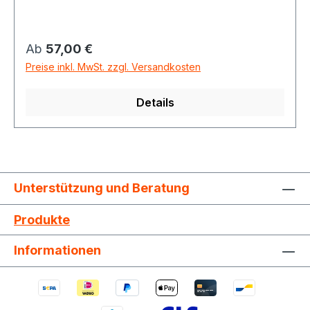
kreisförmige Öffnung mit DM 65 mm zwecks
Anschluss an die Vakuumrohrleitung und ist
ausschliesslich für die Verwendung bei
Regulärer Preis:
Ab
57,00 €
Sockeleinkehrdüsen mit Luftabgang nach oben
Preise inkl. MwSt. zzgl. Versandkosten
geeignet (zB Sockeleinkehrdüse oder
Kehrschaufel VacPan).
Details
Unterstützung und Beratung
Produkte
Informationen