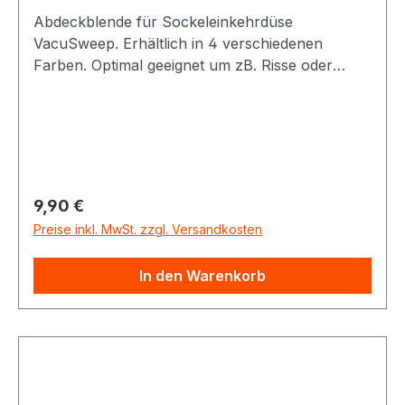
Abdeckblende für Sockeleinkehrdüse
VacuSweep. Erhältlich in 4 verschiedenen
Farben. Optimal geeignet um zB. Risse oder
Unreinheiten beim verputzen zu verdecken.
Regulärer Preis:
9,90 €
Preise inkl. MwSt. zzgl. Versandkosten
In den Warenkorb