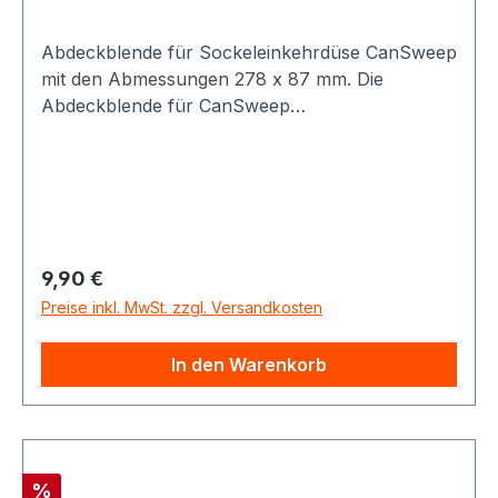
Abdeckblende für Sockeleinkehrdüse CanSweep
mit den Abmessungen 278 x 87 mm. Die
Abdeckblende für CanSweep
Sockeleinkehrdüsen hilft wenn die
Einbauöffnung zu groß ist oder optisch
verschönert werden soll.
Regulärer Preis:
9,90 €
Preise inkl. MwSt. zzgl. Versandkosten
In den Warenkorb
Rabatt
%