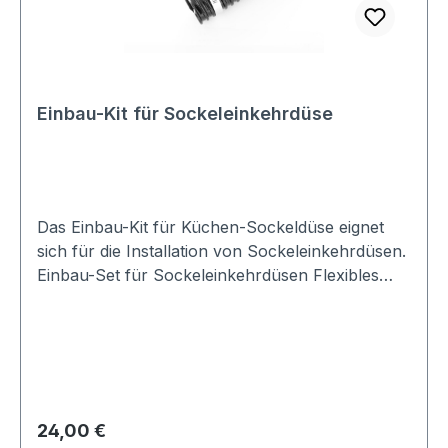
Einbau-Kit für Sockeleinkehrdüse
Das Einbau-Kit für Küchen-Sockeldüse eignet
sich für die Installation von Sockeleinkehrdüsen.
Einbau-Set für Sockeleinkehrdüsen Flexibles
Einbaukit für Kehrleisten ca. 75 cm Erleichtert die
Installation einer Kehrleiste wesentlich. Im Kit
enthalten: (1) Schwarzer Flexibler Schlauch –
ca. 65 cm(2) Einstellbare Metallklemmen(1)
Verschlusskappe für Bogen (Wie abgebildet)
Regulärer Preis:
24,00 €