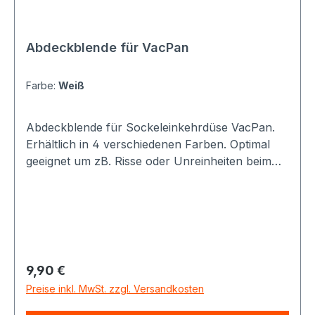
Abdeckblende für VacPan
Farbe:
Weiß
Abdeckblende für Sockeleinkehrdüse VacPan.
Erhältlich in 4 verschiedenen Farben. Optimal
geeignet um zB. Risse oder Unreinheiten beim
verputzen zu verdecken.
Regulärer Preis:
9,90 €
Preise inkl. MwSt. zzgl. Versandkosten