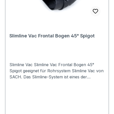
Slimline Vac Frontal Bogen 45° Spigot
Slimline Vac Slimline Vac Frontal Bogen 45°
Spigot geeignet für Rohrsystem Slimline Vac von
SACH. Das Slimline-System ist eines der
dünnsten Vakuumrohrsysteme für
Staubsaugeranlagen, und somit optial für die
Nachrüstung in Altbauten oder Häusern
geeignet .Querschnitt ca 73 x 38 mm (b x h)