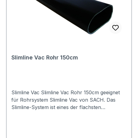
Slimline Vac Rohr 150cm
Slimline Vac Slimline Vac Rohr 150cm geeignet
für Rohrsystem Slimline Vac von SACH. Das
Slimline-System ist eines der flachsten
Vakuumrohrsysteme für Staubsaugeranlagen,
und somit optimal für die Nachrüstung in
Altbauten oder Häusern geeignet. Querschnitt ca
70 x 35 mm (b x h)