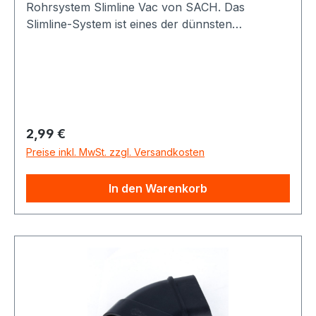
Rohrsystem Slimline Vac von SACH. Das
Slimline-System ist eines der dünnsten
Vakuumrohrsysteme für Staubsaugeranlagen,
und somit optial für die Nachrüstung in
Altbauten oder Häusern geeignet. Querschnitt ca
73 x 38 mm (b x h)
Regulärer Preis:
2,99 €
Preise inkl. MwSt. zzgl. Versandkosten
In den Warenkorb