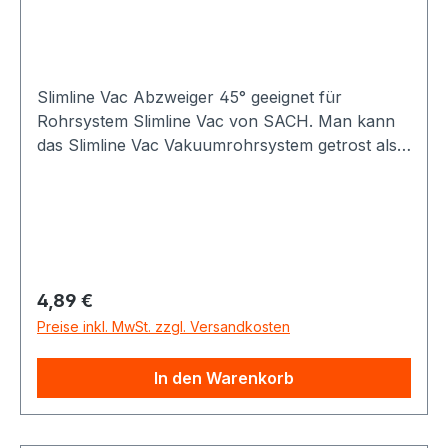
Slimline Vac Abzweiger 45° geeignet für
Rohrsystem Slimline Vac von SACH. Man kann
das Slimline Vac Vakuumrohrsystem getrost als
eines der dünnsten auf der Welt bezeichnen. Das
Slimline Vac Rohrsystem eignet sich daher
optimal zum nachrüsten einer
Staubsaugeranlage. Querschnitt ca 73 x 38 mm
(b x h)
Regulärer Preis:
4,89 €
Preise inkl. MwSt. zzgl. Versandkosten
In den Warenkorb