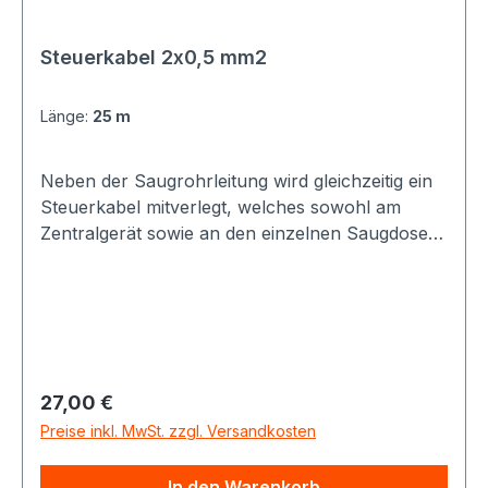
Steuerkabel 2x0,5 mm2
Länge:
25 m
Neben der Saugrohrleitung wird gleichzeitig ein
Steuerkabel mitverlegt, welches sowohl am
Zentralgerät sowie an den einzelnen Saugdosen
angeschlossen wird.
Regulärer Preis:
27,00 €
Preise inkl. MwSt. zzgl. Versandkosten
In den Warenkorb