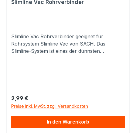
Slimline Vac Rohrverbinder
Slimline Vac Rohrverbinder geeignet für
Rohrsystem Slimline Vac von SACH. Das
Slimline-System ist eines der dünnsten
Vakuumrohrsysteme für Staubsaugeranlagen,
und somit optial für die Nachrüstung in
Altbauten oder Häusern geeignet. Querschnitt ca
73 x 38 mm (b x h)
Regulärer Preis:
2,99 €
Preise inkl. MwSt. zzgl. Versandkosten
In den Warenkorb