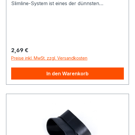
Slimline-System ist eines der dünnsten
Vakuumrohrsysteme für Staubsaugeranlagen,
und somit optial für die Nachrüstung in
Altbauten oder Häusern geeignet.
Regulärer Preis:
2,69 €
Preise inkl. MwSt. zzgl. Versandkosten
In den Warenkorb