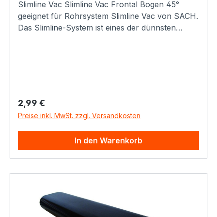
Slimline Vac Slimline Vac Frontal Bogen 45°
geeignet für Rohrsystem Slimline Vac von SACH.
Das Slimline-System ist eines der dünnsten
Vakuumrohrsysteme für Staubsaugeranlagen,
und somit optial für die Nachrüstung in
Altbauten oder Häusern geeignet. Querschnitt ca
73 x 38 mm (b x h)
Regulärer Preis:
2,99 €
Preise inkl. MwSt. zzgl. Versandkosten
In den Warenkorb