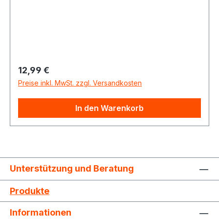
Vakuumrohrsysteme für Staubsaugeranlagen,
und somit optial für die Nachrüstung in
Altbauten oder Häusern geeignet.
Regulärer Preis:
12,99 €
Preise inkl. MwSt. zzgl. Versandkosten
In den Warenkorb
Unterstützung und Beratung
Produkte
Informationen