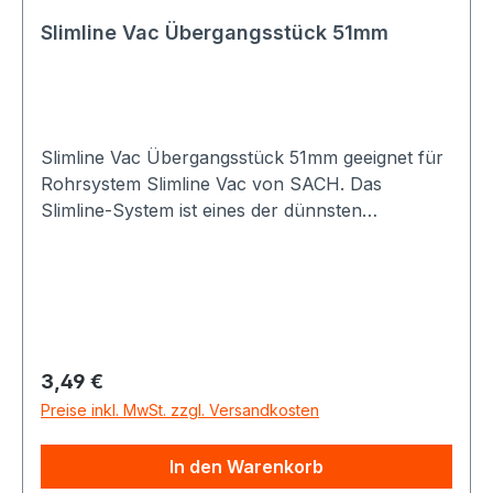
Slimline Vac Übergangsstück 51mm
Slimline Vac Übergangsstück 51mm geeignet für
Rohrsystem Slimline Vac von SACH. Das
Slimline-System ist eines der dünnsten
Vakuumrohrsysteme für Staubsaugeranlagen,
und somit optial für die Nachrüstung in
Altbauten oder Häusern geeignet.
Regulärer Preis:
3,49 €
Preise inkl. MwSt. zzgl. Versandkosten
In den Warenkorb