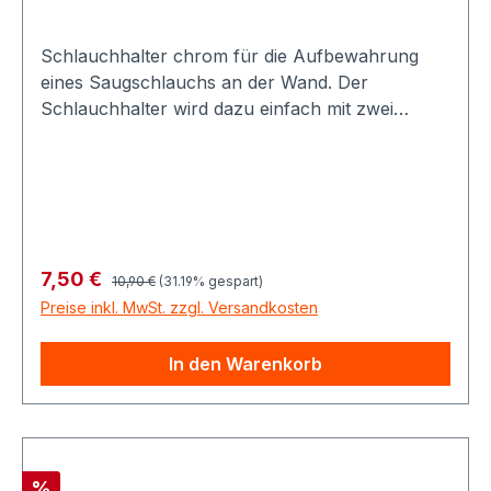
Schlauchhalter chrom für die Aufbewahrung
eines Saugschlauchs an der Wand. Der
Schlauchhalter wird dazu einfach mit zwei
Schrauben an der Wand befestigt. Mittlerweile ist
dieses Produkt zu unserem absoluten Bestseller
geworden und findet auch außerhalb des
Zentralstaubsaugermarktes große Beliebtheit bei
der Aufbewahrung verschiedenster Haushalts-
und Gartengegenstände. Die Abmessungen
Regulärer Preis:
Verkaufspreis:
7,50 €
10,90 €
(31.19% gespart)
dieses Schlauchhakens betragen 13 x 12 x 12 cm
Preise inkl. MwSt. zzgl. Versandkosten
(b x t x h).
In den Warenkorb
Rabatt
%