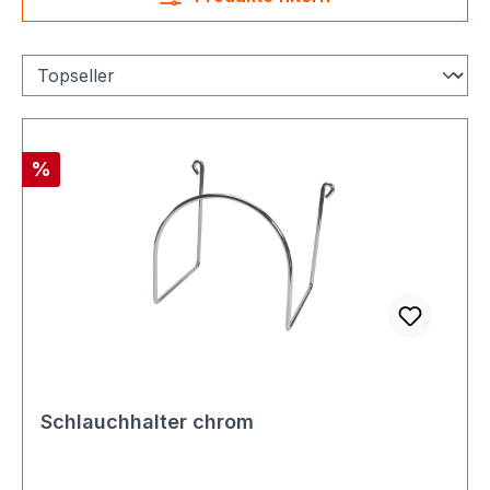
Rabatt
%
Schlauchhalter chrom