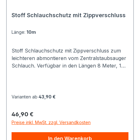
Stoff Schlauchschutz mit Zippverschluss
Länge:
10m
Stoff Schlauchschutz mit Zippverschluss zum
leichteren abmontieren vom Zentralstaubsauger
Schlauch. Verfügbar in den Längen 8 Meter, 10
Meter und 12 Meter. Farbe: Dunkelblau mit
Muster.
Varianten ab
43,90 €
Regulärer Preis:
46,90 €
Preise inkl. MwSt. zzgl. Versandkosten
In den Warenkorb