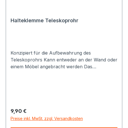
Halteklemme Teleskoprohr
Konzipiert für die Aufbewahrung des
Teleskoprohrs Kann entweder an der Wand oder
einem Möbel angebracht werden Das
Gummiband passt sich an das Rohr, um es zu
fixieren
Regulärer Preis:
9,90 €
Preise inkl. MwSt. zzgl. Versandkosten